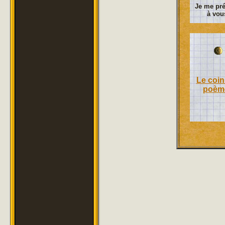
Je me pré
à vou
Le coin
poèm