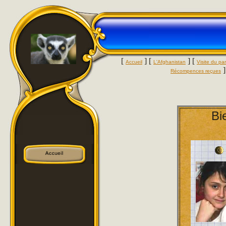
[
] [
] [
Accueil
L'Afghanistan
Visite du par
]
Récompences reçues
Bi