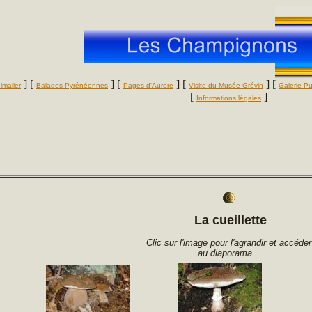
] [
] [
] [
] [
imalier
Balades Pyrénéennes
Pages d'Aurore
Visite du Musée Grévin
Galerie P
[
]
Informations légales
La cueillette
Clic sur l'image pour l'agrandir et accéder
au diaporama
.