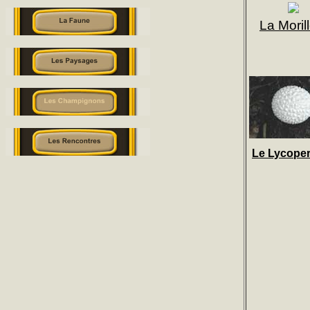
La Moril
Le Lycope